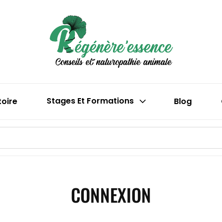
Boutique En 
Régén
(phytothéra
toire
Stages Et Formations
Blog
CONNEXION