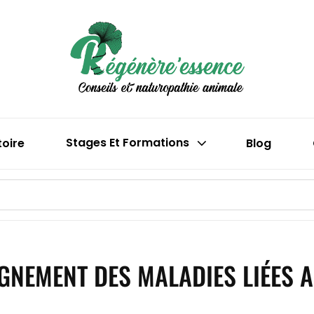
Boutique En 
Régén
(phytothéra
toire
Stages Et Formations
Blog
NEMENT DES MALADIES LIÉES A