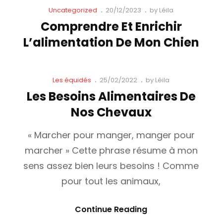
Cat
Posted
Uncategorized
20/12/2023
by
Léila
Links
on
Comprendre Et Enrichir
L’alimentation De Mon Chien
Cat
Posted
Les équidés
25/02/2022
by
Léila
Links
on
Les Besoins Alimentaires De
Nos Chevaux
« Marcher pour manger, manger pour
marcher » Cette phrase résume à mon
sens assez bien leurs besoins ! Comme
pour tout les animaux,
Les
Continue Reading