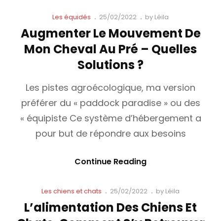
Besoins
Alimentaires
Cat
Posted
Les équidés
25/02/2022
by
Léila
Links
on
De
Augmenter Le Mouvement De
Nos
Mon Cheval Au Pré – Quelles
Chevaux
Solutions ?
Les pistes agroécologique, ma version
préférer du « paddock paradise » ou des
« équipiste Ce système d’hébergement a
pour but de répondre aux besoins
Augmenter
Continue Reading
Le
Mouvement
Cat
Posted
Les chiens et chats
25/02/2022
by
Léila
Links
on
De
L’alimentation Des Chiens Et
Mon