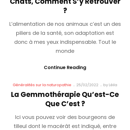
Chats, Comment S’y Retrouver
Cheval
?
Au
Pré
L’alimentation de nos animaux c’est un des
–
piliers de la santé, son adaptation est
Quelles
donc à mes yeux indispensable. Tout le
Solutions
monde
?
L’alimentation
Continue Reading
Des
Chiens
Cat
Posted
Généralités sur la naturopathie
25/02/2022
by
Léila
Links
on
Et
La Gemmothérapie Qu’est-Ce
Chats,
Que C’est ?
Comment
S’y
Ici vous pouvez voir des bourgeons de
Retrouver
tilleul dont le macérât est indiqué, entre