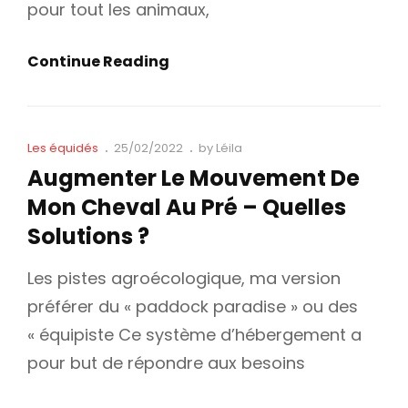
pour tout les animaux,
Les
Continue Reading
Besoins
Alimentaires
De
Cat
Posted
Les équidés
25/02/2022
by
Léila
Nos
Links
on
Augmenter Le Mouvement De
Chevaux
Mon Cheval Au Pré – Quelles
Solutions ?
Les pistes agroécologique, ma version
préférer du « paddock paradise » ou des
« équipiste Ce système d’hébergement a
pour but de répondre aux besoins