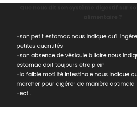
Que nous dit son système digestif sur 
alimentaire ?
-son petit estomac nous indique qu’il ingè
petites quantités
-son absence de vésicule biliaire nous indi
estomac doit toujours être plein
-la faible motilité intestinale nous indique qu
marcher pour digérer de manière optimale
-ect…