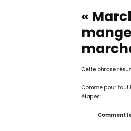
« Marc
manger
marche
Cette phrase résum
Comme pour tout le
étapes:
Comment le 