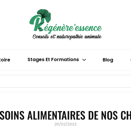
Boutique En 
Régén
(phytothéra
toire
Stages Et Formations
Blog
ESOINS ALIMENTAIRES DE NOS C
Posted
25/02/2022
on