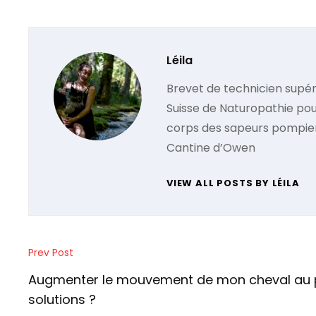
Author:
Léila
Brevet de technicien supér
Suisse de Naturopathie pou
corps des sapeurs pompier 
Cantine d’Owen
VIEW ALL POSTS BY LÉILA
Navigation
Prev Post
Previous
de
Post
Augmenter le mouvement de mon cheval au p
l’article
solutions ?