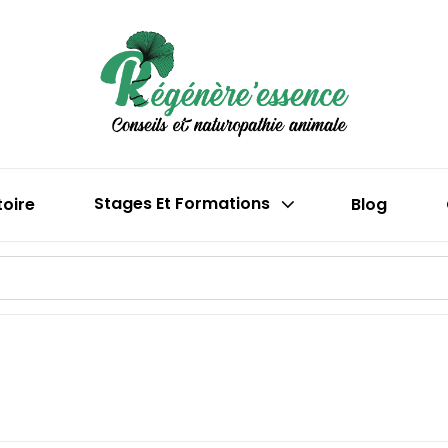
Boutique En 
Régén
(phytothéra
toire
Stages Et Formations
Blog