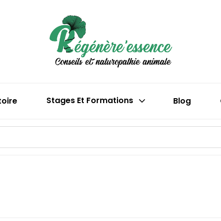
Boutique En 
Régén
(phytothéra
toire
Stages Et Formations
Blog