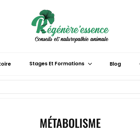
Boutique En 
Régén
(phytothéra
toire
Stages Et Formations
Blog
MÉTABOLISME