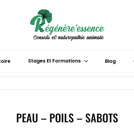
Boutique En 
Régén
(phytothéra
toire
Stages Et Formations
Blog
PEAU – POILS – SABOTS