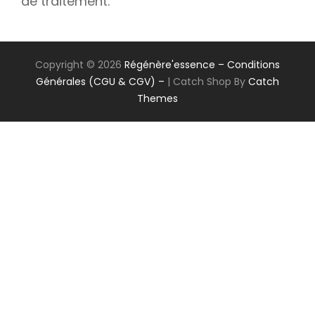
de traitement.
Copyright © 2026
Régénère'essence
– Conditions
Générales (CGU & CGV) –
|
Catch Shop By
Catch
Themes