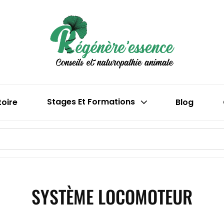
Boutique En 
Régén
(phytothéra
toire
Stages Et Formations
Blog
SYSTÈME LOCOMOTEUR