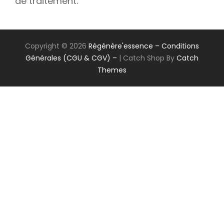
de traitement.
Copyright © 2026
Régénère'essence
– Conditions
Générales (CGU & CGV) –
|
Catch Shop By
Catch
Themes